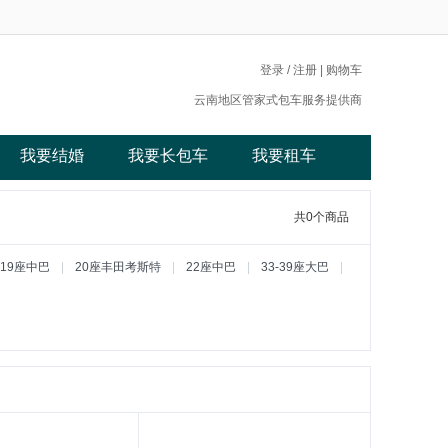
登录
/
注册
|
购物车
云南地区管家式包车服务提供商
我要结婚
我要长包车
我要租车
共0个商品
-19座中巴
|
20座丰田考斯特
|
22座中巴
|
33-39座大巴
|