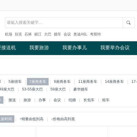
机场
别克
石林
丽江
大巴
婚车
会议
奥迪A6L
考斯特
要接送机
我要旅游
我要办事儿
我要举办会议
部
|
5座轿车
|
7座商务车
|
9座商务车
|
11座商务车
|
14座商务车
|
17
-49座大巴
|
53-55座大巴
|
59座大巴
|
豪华婚车
部
|
接送
|
旅游
|
办事
|
会议
|
结婚
|
长包车
|
租车
上架时间
|
↑销量由低到高
|
↓价格由高到底