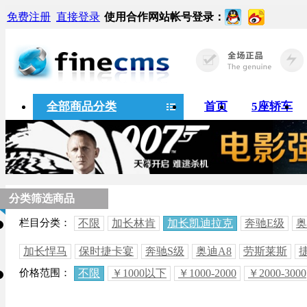
免费注册
直接登录
使用合作网站帐号登录：
全部商品分类
首页
5座轿车
分类筛选商品
栏目分类：
不限
加长林肯
加长凯迪拉克
奔驰E级
奥
加长悍马
保时捷卡宴
奔驰S级
奥迪A8
劳斯莱斯
价格范围：
不限
￥1000以下
￥1000-2000
￥2000-3000