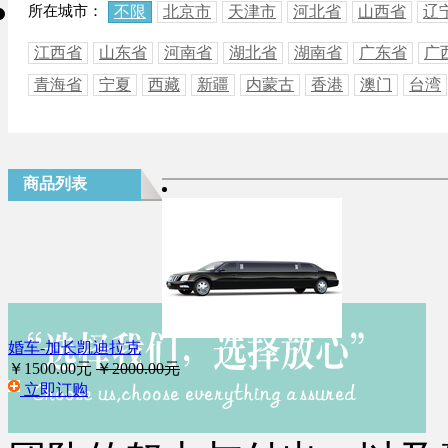
所在城市：
不限
北京市
天津市
河北省
山西省
辽
江西省
山东省
河南省
湖北省
湖南省
广东省
广
青海省
宁夏
西藏
新疆
内蒙古
香港
澳门
台湾
商品列表
婚车-加长凯迪拉克
￥1500.00元
￥2000.00元
立即订购