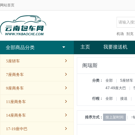
网站首页
机场
别克
主页
我要接送机
全部商品分类
5座轿车
阁瑞斯
7座商务车
分类：
全部
|
5座轿车
9座商务车
47-49座大巴
|
行程：
全部
|
接送
|
11座商务车
14座商务车
排序方式：
按上架时间
|
↑
17-19座中巴